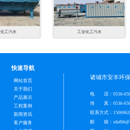
工污水
工业化工污水
快速导航
诸城市安丰环
网站首页
关于我们
电 话：0536-658
产品展示
传 真：0536-658
工程案例
联系方式：150696
新闻资讯
邮 箱：sdafhb@1
客户服务